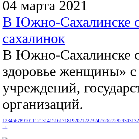
04 марта 2021
В Южно-Сахалинске об
сахалинок
В Южно-Сахалинске со
здоровье женщины» с
учреждений, государ
организаций.
←
1
2
3
4
5
6
7
8
9
10
11
12
13
14
15
16
17
18
19
20
21
22
23
24
25
26
27
28
29
30
31
32
→