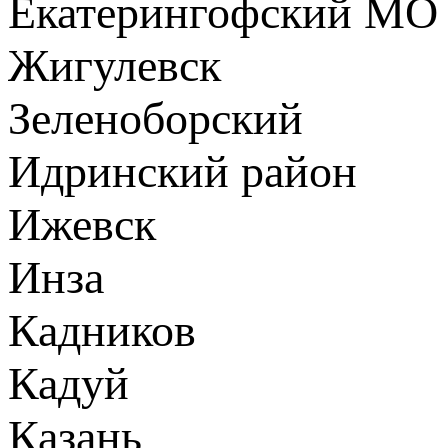
Екатерингофский МО
Жигулевск
Зеленоборский
Идринский район
Ижевск
Инза
Кадников
Кадуй
Казань