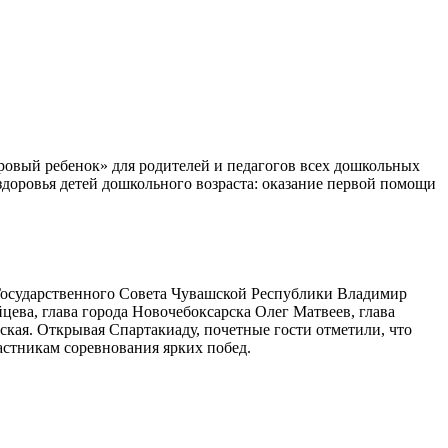
доровый ребенок» для родителей и педагогов всех дошкольных
доровья детей дошкольного возраста: оказание первой помощи
 Государственного Совета Чувашской Республики Владимир
ва, глава города Новочебоксарска Олег Матвеев, глава
кая. Открывая Спартакиаду, почетные гости отметили, что
астникам соревнования ярких побед.