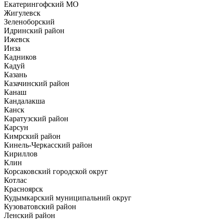
Екатерингофский МО
Жигулевск
Зеленоборский
Идринский район
Ижевск
Инза
Кадников
Кадуй
Казань
Казачинский район
Канаш
Кандалакша
Канск
Каратузский район
Карсун
Кимрский район
Кинель-Черкасский район
Кириллов
Клин
Корсаковский городской округ
Котлас
Красноярск
Кудымкарский муниципальний округ
Кузоватовский район
Ленский район