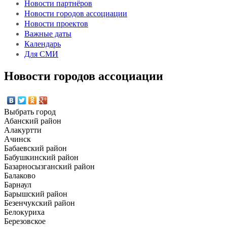
Новости партнёров
Новости городов ассоциации
Новости проектов
Важные даты
Календарь
Для СМИ
Новости городов ассоциации
Выбрать город
Абанский район
Алакуртти
Ачинск
Бабаевский район
Бабушкинский район
Базарносызганский район
Балаково
Барнаул
Барышский район
Безенчукский район
Белокуриха
Березовское