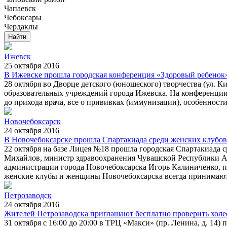
Чапаевск
Чебоксары
Чердаклы
Ижевск
25 октября 2016
В Ижевске прошла городская конференция «Здоровый ребенок
28 октября во Дворце детского (юношеского) творчества (ул. К
образовательных учреждений города Ижевска. На конференции 
до прихода врача, все о прививках (иммунизации), особенности
Новочебоксарск
24 октября 2016
В Новочебоксарске прошла Спартакиада среди женских клубов
22 октября на базе Лицея №18 прошла городская Спартакиада 
Михайлов, министр здравоохранения Чувашской Республики Ал
администрации города Новочебоксарска Игорь Калиниченко, п
женские клубы и женщины Новочебоксарска всегда принимают 
Петрозаводск
24 октября 2016
Жителей Петрозаводска приглашают бесплатно проверить холе
31 октября с 16:00 до 20:00 в ТРЦ «Макси» (пр. Ленина, д. 14