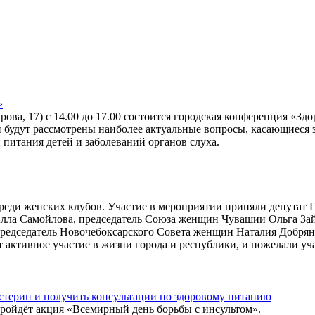
»
ирова, 17) с 14.00 до 17.00 состоится городская конференция «З
будут рассмотрены наиболее актуальные вопросы, касающиеся з
 питания детей и заболеваний органов слуха.
среди женских клубов. Участие в мероприятии приняли депутат
ла Самойлова, председатель Союза женщин Чувашии Ольга Зайце
редседатель Новочебоксарского Совета женщин Наталия Добрянс
активное участие в жизни города и республики, и пожелали уч
стерин и получить консультации по здоровому питанию
) пройдёт акция «Всемирный день борьбы с инсультом».