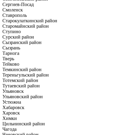
Сергиев-Посад
Смоленск
Ставрополь
Старокулаткинский район
Старомайнский район
Ступино
Сурский район
Сызранский район
Сызрань
Тарнога
Тверь
Тейково
Темкинский район
Тереньгульский район
Тотемский район
Тутаевский район
Ульяновск
Ульяновский район
Устюжна
Хабаровск
Харовск
Химки
Цильнинский район
Чагода
Чановский район