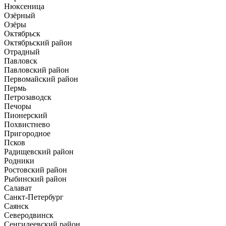
Нюксеница
Озёрный
Озёры
Октябрьск
Октябрьский район
Отрадный
Павловск
Павловский район
Первомайский район
Пермь
Петрозаводск
Печоры
Пионерский
Похвистнево
Пригородное
Псков
Радищевский район
Родники
Ростовский район
Рыбинский район
Салават
Санкт-Петербург
Саянск
Северодвинск
Сенгилеевский район