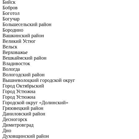
Бийск
Бобров
Боготол
Богучар
Большесельский район
Бородино
Вашкинский район
Великий Устюг
Вельск
Верховажье
Вешкаймский район
Владивосток
Вологда
Вологодский район
Вышневолоцкий городской округ
Город Октябрьский
Город Устюжна
Город Устюжна
Городской округ «Долинский»
Грязовецкий район
Даниловский район
Десногорск
Димитровград
Дно
Духовщинский район