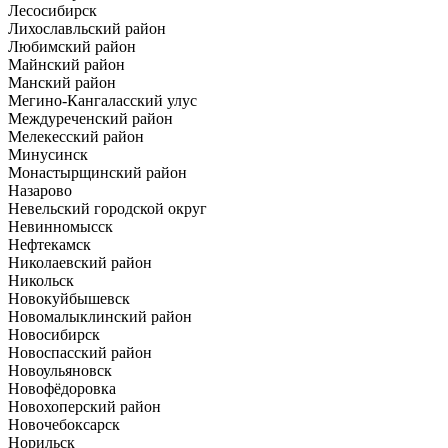
Лесосибирск
Лихославльский район
Любимский район
Майнский район
Манский район
Мегино-Кангаласский улус
Междуреченский район
Мелекесский район
Минусинск
Монастырщинский район
Назарово
Невельский городской округ
Невинномысск
Нефтекамск
Николаевский район
Никольск
Новокуйбышевск
Новомалыклинский район
Новосибирск
Новоспасский район
Новоульяновск
Новофёдоровка
Новохоперский район
Новочебоксарск
Норильск