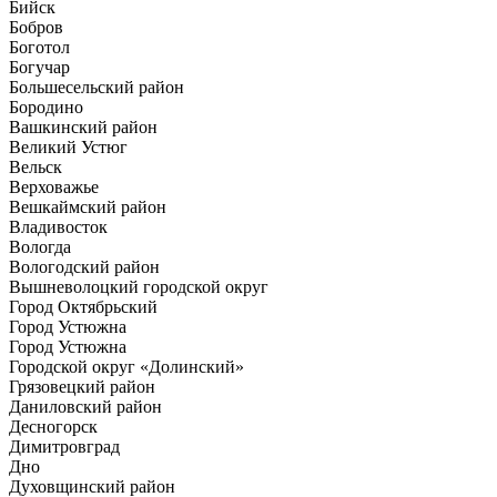
Бийск
Бобров
Боготол
Богучар
Большесельский район
Бородино
Вашкинский район
Великий Устюг
Вельск
Верховажье
Вешкаймский район
Владивосток
Вологда
Вологодский район
Вышневолоцкий городской округ
Город Октябрьский
Город Устюжна
Город Устюжна
Городской округ «Долинский»
Грязовецкий район
Даниловский район
Десногорск
Димитровград
Дно
Духовщинский район