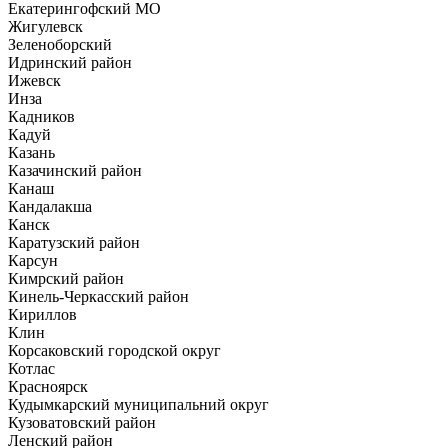
Екатерингофский МО
Жигулевск
Зеленоборский
Идринский район
Ижевск
Инза
Кадников
Кадуй
Казань
Казачинский район
Канаш
Кандалакша
Канск
Каратузский район
Карсун
Кимрский район
Кинель-Черкасский район
Кириллов
Клин
Корсаковский городской округ
Котлас
Красноярск
Кудымкарский муниципальний округ
Кузоватовский район
Ленский район