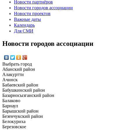
Новости партнёров
Новости городов ассоциации
Новости проектов
Важные даты
Календарь
Для СМИ
Новости городов ассоциации
Выбрать город
Абанский район
Алакуртти
Ачинск
Бабаевский район
Бабушкинский район
Базарносызганский район
Балаково
Барнаул
Барышский район
Безенчукский район
Белокуриха
Березовское