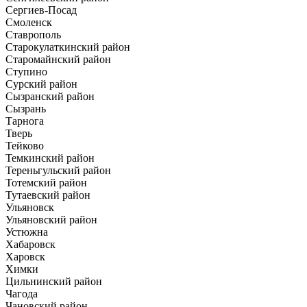
Сергиев-Посад
Смоленск
Ставрополь
Старокулаткинский район
Старомайнский район
Ступино
Сурский район
Сызранский район
Сызрань
Тарнога
Тверь
Тейково
Темкинский район
Тереньгульский район
Тотемский район
Тутаевский район
Ульяновск
Ульяновский район
Устюжна
Хабаровск
Харовск
Химки
Цильнинский район
Чагода
Чановский район