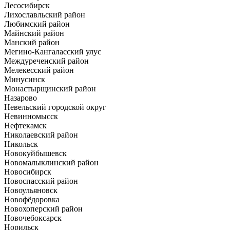
Лесосибирск
Лихославльский район
Любимский район
Майнский район
Манский район
Мегино-Кангаласский улус
Междуреченский район
Мелекесский район
Минусинск
Монастырщинский район
Назарово
Невельский городской округ
Невинномысск
Нефтекамск
Николаевский район
Никольск
Новокуйбышевск
Новомалыклинский район
Новосибирск
Новоспасский район
Новоульяновск
Новофёдоровка
Новохоперский район
Новочебоксарск
Норильск