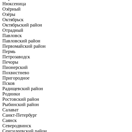
Нюксеница
Озёрный
Озёры
Октябрьск
Октябрьский район
Отрадный
Павловск
Павловский район
Первомайский район
Пермь
Петрозаводск
Печоры
Пионерский
Похвистнево
Пригородное
Псков
Радищевский район
Родники
Ростовский район
Рыбинский район
Салават
Санкт-Петербург
Саянск
Северодвинск
Сенгилеевский район