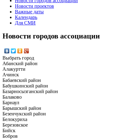
Новости городов ассоциации
Новости проектов
Важные даты
Календарь
Для СМИ
Новости городов ассоциации
Выбрать город
Абанский район
Алакуртти
Ачинск
Бабаевский район
Бабушкинский район
Базарносызганский район
Балаково
Барнаул
Барышский район
Безенчукский район
Белокуриха
Березовское
Бийск
Бобров