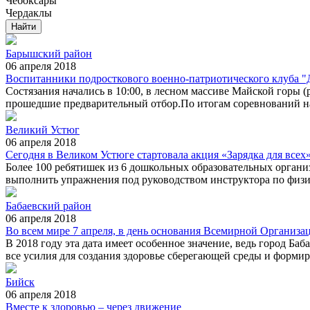
Чебоксары
Чердаклы
Барышский район
06 апреля 2018
Воспитанники подросткового военно-патриотического клуба "
Состязания начались в 10:00, в лесном массиве Майской горы (
прошедшие предварительный отбор.По итогам соревнований на
Великий Устюг
06 апреля 2018
Сегодня в Великом Устюге стартовала акция «Зарядка для всех»
Более 100 ребятишек из 6 дошкольных образовательных органи
выполнить упражнения под руководством инструктора по физи
Бабаевский район
06 апреля 2018
Во всем мире 7 апреля, в день основания Всемирной Организац
В 2018 году эта дата имеет особенное значение, ведь город Баб
все усилия для создания здоровье сберегающей среды и формир
Бийск
06 апреля 2018
Вместе к здоровью – через движение