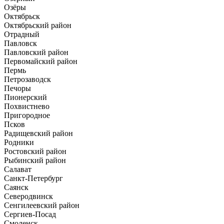
Озёры
Октябрьск
Октябрьский район
Отрадный
Павловск
Павловский район
Первомайский район
Пермь
Петрозаводск
Печоры
Пионерский
Похвистнево
Пригородное
Псков
Радищевский район
Родники
Ростовский район
Рыбинский район
Салават
Санкт-Петербург
Саянск
Северодвинск
Сенгилеевский район
Сергиев-Посад
Смоленск