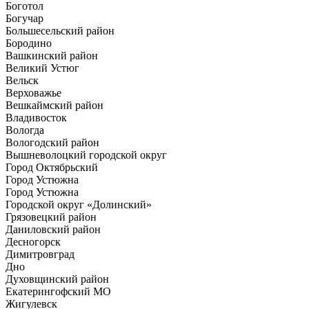
Боготол
Богучар
Большесельский район
Бородино
Вашкинский район
Великий Устюг
Вельск
Верховажье
Вешкаймский район
Владивосток
Вологда
Вологодский район
Вышневолоцкий городской округ
Город Октябрьский
Город Устюжна
Город Устюжна
Городской округ «Долинский»
Грязовецкий район
Даниловский район
Десногорск
Димитровград
Дно
Духовщинский район
Екатерингофский МО
Жигулевск