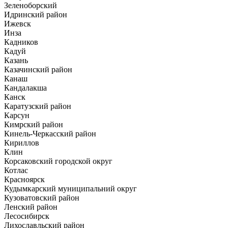
Зеленоборский
Идринский район
Ижевск
Инза
Кадников
Кадуй
Казань
Казачинский район
Канаш
Кандалакша
Канск
Каратузский район
Карсун
Кимрский район
Кинель-Черкасский район
Кириллов
Клин
Корсаковский городской округ
Котлас
Красноярск
Кудымкарский муниципальний округ
Кузоватовский район
Ленский район
Лесосибирск
Лихославльский район