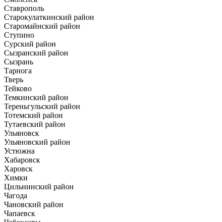
Ставрополь
Старокулаткинский район
Старомайнский район
Ступино
Сурский район
Сызранский район
Сызрань
Тарнога
Тверь
Тейково
Темкинский район
Тереньгульский район
Тотемский район
Тутаевский район
Ульяновск
Ульяновский район
Устюжна
Хабаровск
Харовск
Химки
Цильнинский район
Чагода
Чановский район
Чапаевск