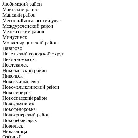
Любимский район
Майнский район
Манский район
Мегино-Кангаласский улус
Междуреченский район
Мелекесский район
Минусинск
Монастырщинский район
Назарово
Невельский городской округ
Невинномысск
Нефтекамск
Николаевский район
Никольск
Новокуйбышевск
Новомалыклинский район
Новосибирск
Новоспасский район
Новоульяновск
Новофёдоровка
Новохоперский район
Новочебоксарск
Норильск
Нюксеница
Озёрный