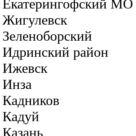
Екатерингофский МО
Жигулевск
Зеленоборский
Идринский район
Ижевск
Инза
Кадников
Кадуй
Казань