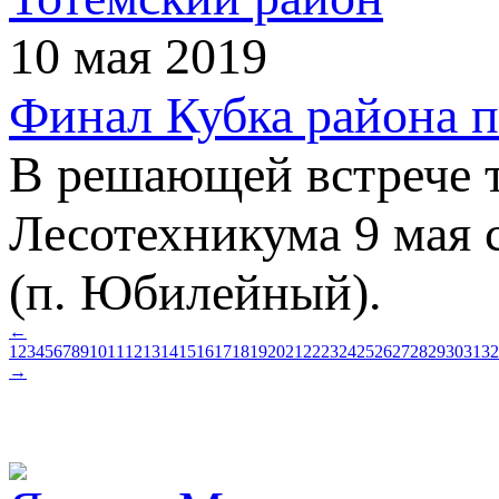
10 мая 2019
Финал Кубка района п
В решающей встрече 
Лесотехникума 9 мая 
(п. Юбилейный).
←
1
2
3
4
5
6
7
8
9
10
11
12
13
14
15
16
17
18
19
20
21
22
23
24
25
26
27
28
29
30
31
32
→