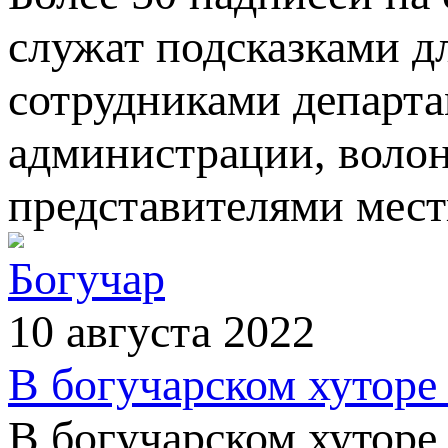
служат подсказками д
сотрудниками департа
администрации, волон
представителями мест
Богучар
10 августа 2022
В богучарском хуторе
В богучарском хуторе