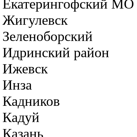
Екатерингофский МО
Жигулевск
Зеленоборский
Идринский район
Ижевск
Инза
Кадников
Кадуй
Казань