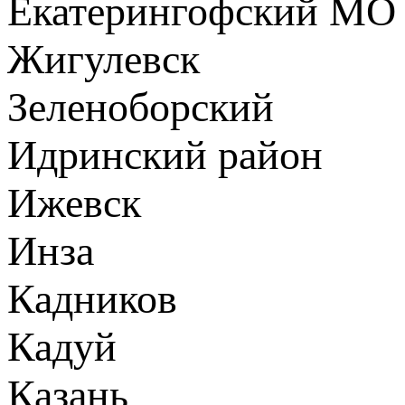
Екатерингофский МО
Жигулевск
Зеленоборский
Идринский район
Ижевск
Инза
Кадников
Кадуй
Казань