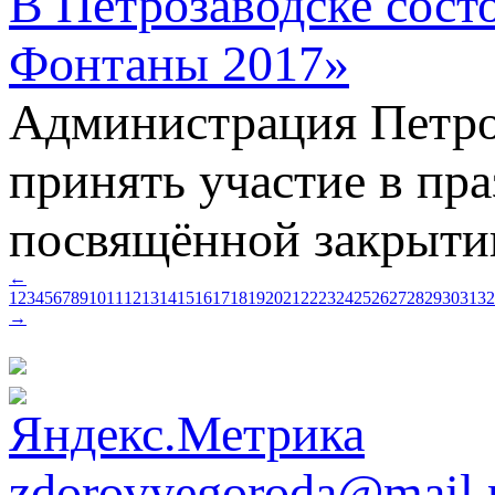
В Петрозаводске сост
Фонтаны 2017»
Администрация Петроз
принять участие в пр
посвящённой закрыти
←
1
2
3
4
5
6
7
8
9
10
11
12
13
14
15
16
17
18
19
20
21
22
23
24
25
26
27
28
29
30
31
32
→
zdorovyegoroda@mail.