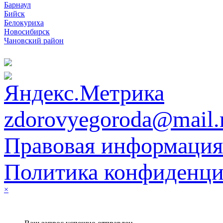
Барнаул
Бийск
Белокуриха
Новосибирск
Чановский район
zdorovyegoroda@mail.
Правовая информация
Политика конфиденци
×