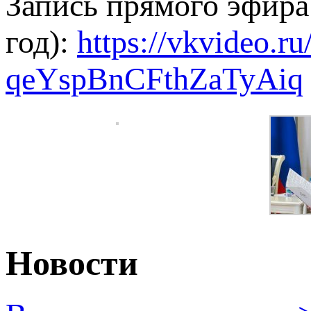
Запись прямого эфира
год):
https://vkvideo.r
qeYspBnCFthZaTyAiq
Новости