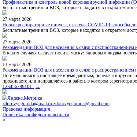
Профилактика и контроль новой коронавирусной инфекции (
Бесплатные тренинги ВОЗ, которые находятся в открытом дост
27 марта 2020
Новые респираторные вирусы, включая COVID-19: способы диа
Бесплатные тренинги ВОЗ, которые находятся в открытом дост
27 марта 2020
Рекомендации ВОЗ для населения в связи c распространением 
В каких случаях следует носить маску: Здоровым людям носить
13 марта 2020
Рекомендации ВОЗ для населения в связи c распространением 
По имеющимся в настоящее время данным, передача вирусно
проживаете или направляетесь в район, в котором зарегистри
1
2
3
4
5
6
7
8
9
10
11
→
zdorovyegoroda@mail.ru zdorovyegoroda@gmail.com
Правовая информация
Политика конфиденциальности
×