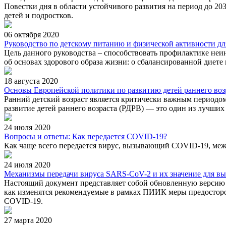
Повестки дня в области устойчивого развития на период до 20
детей и подростков.
06 октября 2020
Руководство по детскому питанию и физической активности для
Цель данного руководства – способствовать профилактике неин
об основах здорового образа жизни: о сбалансированной диете
18 августа 2020
Основы Европейской политики по развитию детей раннего возр
Ранний детский возраст является критически важным периодом
развитие детей раннего возраста (РДРВ) — это один из лучших
24 июля 2020
Вопросы и ответы: Как передается COVID-19?
Как чаще всего передается вирус, вызывающий COVID-19, ме
24 июля 2020
Механизмы передачи вируса SARS-CoV-2 и их значение для в
Настоящий документ представляет собой обновленную версию р
как изменятся рекомендуемые в рамках ПИИК меры предостор
COVID-19.
27 марта 2020