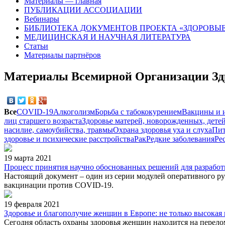
Материалы — главная
ПУБЛИКАЦИИ АССОЦИАЦИИ
Вебинары
БИБЛИОТЕКА ДОКУМЕНТОВ ПРОЕКТА «ЗДОРОВЫЕ
МЕДИЦИНСКАЯ И НАУЧНАЯ ЛИТЕРАТУРА
Статьи
Материалы партнёров
Материалы Всемирной Организации Зд
Все
COVID-19
Алкоголизм
Борьба с табококурением
Вакцины и 
лиц старшего возраста
Здоровье матерей, новорожденных, детей
насилие, самоубийства, травмы
Охрана здоровья уха и слуха
Пит
здоровье и психические расстройства
Рак
Редкие заболевания
Ре
19 марта 2021
Процесс принятия научно обоснованных решений для разрабо
Настоящий документ – один из серии модулей оперативного ру
вакцинации против COVID-19.
19 февраля 2021
Здоровье и благополучие женщин в Европе: не только высокая
Сегодня область охраны здоровья женщин находится на перело