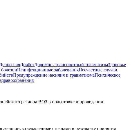
Депрессия
Диабет
Дорожно- транспортный травматизм
Здоровье
 болезни
Неинфекционные заболевания
Несчастные случаи,
бийств
Предупреждение насилия и травматизма
Психическое
здравоохранения
ропейского региона ВОЗ в подготовке и проведении
ья женщин, утвержденные странами в результате принятия