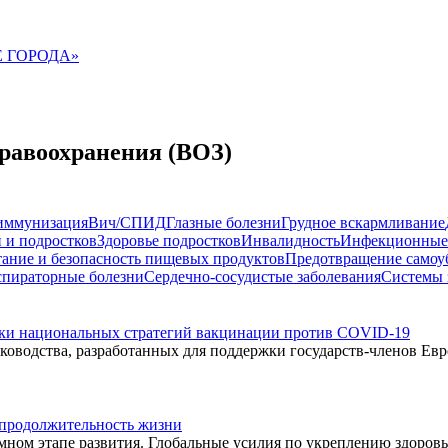
 ГОРОДА»
равоохранения (ВОЗ)
иммунизация
Вич/СПИД
Глазные болезни
Грудное вскармливание
 и подростков
Здоровье подростков
Инвалидность
Инфекционные
ание и безопасность пищевых продуктов
Предотвращение самоу
спираторные болезни
Сердечно-сосудистые заболевания
Системы 
тки национальных стратегий вакцинации против COVID-19
ководства, разработанных для поддержки государств-членов Ев
 продолжительность жизни
мном этапе развития. Глобальные усилия по укреплению здоров