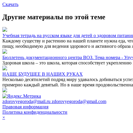
Скачать
Другие материалы по этой теме
Учебная тетрадь на русском языке для детей о здоровом питани
Каждому существу и растению на нашей планете нужна еда, что
пищу, необходимую для ведения здорового и активного образа 
Бюллетень документационного центра ВОЗ. Тема номера - Улу
Здоровая школа – это школа, которая способствует укреплению
НАШЕ БУДУЩЕЕ В НАШИХ РУКАХ
Несколько десятилетий подряд миру удавалось добиваться успехо
примерно каждый девятый. Но в наше время продовольственная 
zdorovyegoroda@mail.ru zdorovyegoroda@gmail.com
Правовая информация
Политика конфиденциальности
×