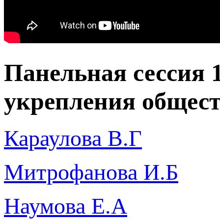
Панельная сессия
укрепления общест
Караулова В.Г
Митрофанова И.Б
Наумова Е.А