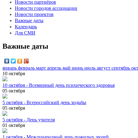
Новости партнёров
Новости городов ассоциации
Новости проектов
Важные даты
Календарь
Для СМИ
Важные даты
январь
февраль
март
апрель
май
июнь
июль
август
сентябрь
ок
10
октября
10 октября - Всемирный день психического здоровья
05
октября
5 октября - Всероссийский день ходьбы
05
октября
5 октября - День учителя
01
октября
1 октября - Международный день пожилых людей