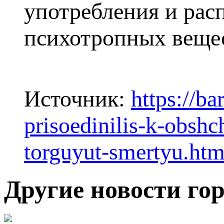
употребления и рас
психотропных веще
Источник:
https://ba
prisoedinilis-k-obshc
torguyut-smertyu.htm
Другие новости го