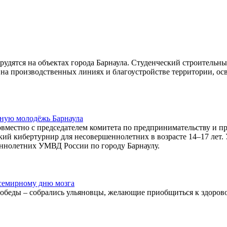
рудятся на объектах города Барнаула. Студенческий строительн
а производственных линиях и благоустройстве территории, осв
ную молодёжь Барнаула
вместно с председателем комитета по предпринимательству и п
ский кибертурнир для несовершеннолетних в возрасте 14–17 лет
еннолетних УМВД России по городу Барнаулу.
Всемирному дню мозга
Победы – собрались ульяновцы, желающие приобщиться к здоров