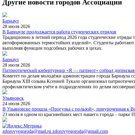
Другие новости городов Ассоциации
Барнаул
28 июля 2026
В Барнауле продолжается работа студенческих отрядов
Традиционно в летний период 2026 года студенческие отряды т
автоформованных термостойких изделий». Студенты работают н
выполняя функции подсобных рабочих в цехах.
Барнаул
28 июля 2026
Патриотический кибертурнир «Я — патриот» собрал допризыв
Комитет по делам молодёжи администрации города Барнаула со
Барнаула XIII созыва Ксенией Тукало организовал патриотиче
профилактическом учёте в подразделениях по делам несоверш
Ульяновск
24 июля 2026
В Ульяновске прошла «Прогулка с пользой», приуроченная к 
23 июля в одном из красивейших мест нашего города – парке 
zdorovyegoroda@mail.ru zdorovyegoroda@gmail.com