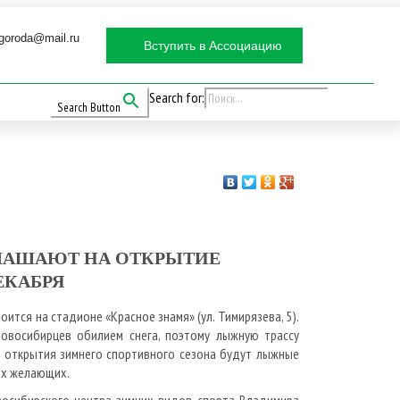
goroda@mail.ru
Вступить в Ассоциацию
Search for:
Search Button
ЛАШАЮТ НА ОТКРЫТИЕ
ЕКАБРЯ
тся на стадионе «Красное знамя» (ул. Тимирязева, 5).
овосибирцев обилием снега, поэтому лыжную трассу
ь открытия зимнего спортивного сезона будут лыжные
ех желающих.