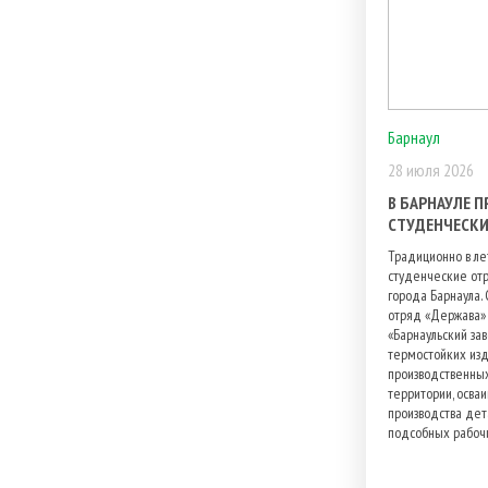
Барнаул
28 июля 2026
В БАРНАУЛЕ 
СТУДЕНЧЕСКИ
Традиционно в ле
студенческие отр
города Барнаула.
отряд «Держава»
«Барнаульский за
термостойких изд
производственных
территории, осва
производства дет
подсобных рабочи