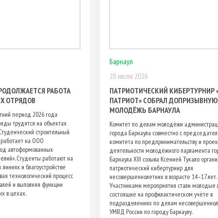
Барнаул
28 июля 2026
ПРОДОЛЖАЕТСЯ РАБОТА
ПАТРИОТИЧЕСКИЙ КИБЕРТУРНИР «
Х ОТРЯДОВ
ПАТРИОТ» СОБРАЛ ДОПРИЗЫВНУЮ
МОЛОДЁЖЬ БАРНАУЛА
тний период 2026 года
яды трудятся на объектах
Комитет по делам молодёжи администрац
 Студенческий строительный
города Барнаула совместно с председате
 работает на ООО
комитета по предпринимательству и прое
вод автоформованных
деятельности молодёжного парламента го
елий». Студенты работают на
Барнаула XIII созыва Ксенией Тукало органи
 линиях и благоустройстве
патриотический кибертурнир для
ивая технологический процесс
несовершеннолетних в возрасте 14–17 лет.
алей и выполняя функции
Участниками мероприятия стали молодые 
х в цехах.
состоящие на профилактическом учёте в
подразделениях по делам несовершенно
УМВД России по городу Барнаулу.