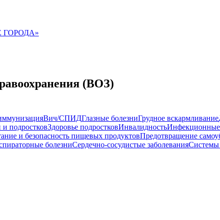
 ГОРОДА»
равоохранения (ВОЗ)
иммунизация
Вич/СПИД
Глазные болезни
Грудное вскармливание
 и подростков
Здоровье подростков
Инвалидность
Инфекционные
ание и безопасность пищевых продуктов
Предотвращение самоу
спираторные болезни
Сердечно-сосудистые заболевания
Системы 