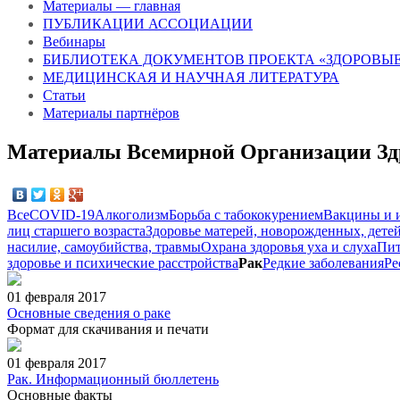
Материалы — главная
ПУБЛИКАЦИИ АССОЦИАЦИИ
Вебинары
БИБЛИОТЕКА ДОКУМЕНТОВ ПРОЕКТА «ЗДОРОВЫЕ
МЕДИЦИНСКАЯ И НАУЧНАЯ ЛИТЕРАТУРА
Статьи
Материалы партнёров
Материалы Всемирной Организации Зд
Все
COVID-19
Алкоголизм
Борьба с табококурением
Вакцины и 
лиц старшего возраста
Здоровье матерей, новорожденных, детей
насилие, самоубийства, травмы
Охрана здоровья уха и слуха
Пит
здоровье и психические расстройства
Рак
Редкие заболевания
Ре
01 февраля 2017
Основные сведения о раке
Формат для скачивания и печати
01 февраля 2017
Рак. Информационный бюллетень
Основные факты