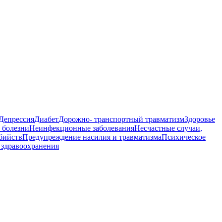
Депрессия
Диабет
Дорожно- транспортный травматизм
Здоровье
 болезни
Неинфекционные заболевания
Несчастные случаи,
бийств
Предупреждение насилия и травматизма
Психическое
здравоохранения