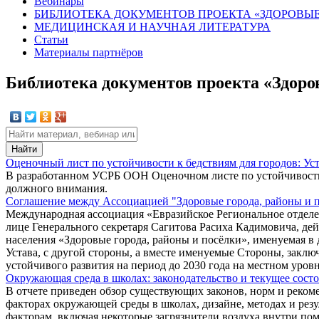
Вебинары
БИБЛИОТЕКА ДОКУМЕНТОВ ПРОЕКТА «ЗДОРОВЫЕ
МЕДИЦИНСКАЯ И НАУЧНАЯ ЛИТЕРАТУРА
Статьи
Материалы партнёров
Библиотека документов проекта «Здоро
Оценочный лист по устойчивости к бедствиям для городов: Ус
В разработанном УСРБ ООН Оценочном листе по устойчивости к
должного внимания.
Соглашение между Ассоциацией "Здоровые города, районы и 
Международная ассоциация «Евразийское Региональное отделе
лице Генерального секретаря Сагитова Расиха Кадимовича, де
населения «Здоровые города, районы и посёлки», именуемая 
Устава, с другой стороны, а вместе именуемые Стороны, заклю
устойчивого развития на период до 2030 года на местном уров
Окружающая среда в школах: законодательство и текущее состо
В отчете приведен обзор существующих законов, норм и реком
факторах окружающей среды в школах, дизайне, методах и рез
факторам, включая некоторые загрязнители воздуха внутри по