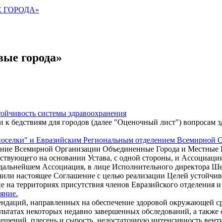
 ГОРОДА»
вые города»
тойчивость системы здравоохранения
 бедствиям для городов (далее "Оценочный лист") вопросам зд
поселки" и Евразийским Региональным отделением Всемирной 
ние Всемирной Организации Объединенные Города и Местные Вл
йствующего на основании Устава, с одной стороны, и Ассоциаци
в дальнейшем Ассоциация, в лице Исполнительного директора Ш
чили настоящее Соглашение с целью реализации Целей устойчиво
не на территориях присутствия членов Евразийского отделения 
яние.
ендаций, направленных на обеспечение здоровой окружающей ср
ультатах некоторых недавно завершенных обследований, а такж
мещений, плесень и сырость, недостаточную интенсивность вент