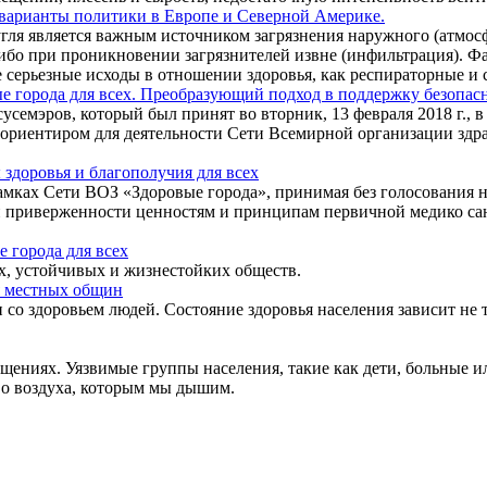
 варианты политики в Европе и Северной Америке.
ля является важным источником загрязнения наружного (атмосф
ибо при проникновении загрязнителей извне (инфильтрация). Фа
серьезные исходы в отношении здоровья, как респираторные и с
ые города для всех. Преобразующий подход в поддержку безопа
емэров, который был принят во вторник, 13 февраля 2018 г., в 
ь ориентиром для деятельности Сети Всемирной организации здр
 здоровья и благополучия для всех
рамках Сети ВОЗ «Здоровые города», принимая без голосования
й приверженности ценностям и принципам первичной медико са
е города для всех
, устойчивых и жизнестойких обществ.
местных общин
о здоровьем людей. Состояние здоровья населения зависит не то
ениях. Уязвимые группы населения, такие как дети, больные и
во воздуха, которым мы дышим.