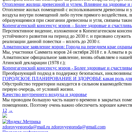
Отопление жилищ древесиной и углем. Влияние на здоровье и
Отопление жилых помещений с использованием древесины и уг
воздуха внутри помещений либо путем прямого воздействия, л
образующимися при сжигании древесины и угля, связаны такие 
Копенгагенский консенсус мэров – Более здоровые и счастлив
Перспективное видение, изложенное в Копенгагенском консенсус
устойчивого развития на период до 2030 г. и призвано служит
реализации данной повестки – вплоть до 2030 г.
Алматинское заявление мэров: Города на переднем крае охраны
Мы, участники Саммита мэров 24 октября 2018 г. в Алматы в 
Алматинское официальное заявление, вновь объявляем о наше
Атинской декларации (1978 г.);
Копенгагенский консенсус мэров - Более здоровые и счастливы
Преобразующий подход в поддержку безопасных, инклюзивных
ГОРОДСКОЕ ПЛАНИРОВАНИЕ И ЗДОРОВЬЕ какая роль для 
Обустройство территории находится в сильном взаимодействии с
первую очередь, от условий жизни.
Качество внутреннего воздуха и здоровье
Мы проводим большую часть нашего времени в закрытых помещ
помещениях. Поэтому очень важно обеспечить хорошее качест
1
2
→
zdorovyegoroda@mail.ru zdorovyegoroda@gmail.com