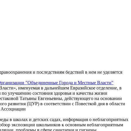
равоохранения и последствиям бедствий в нем не уделяется
Организации "Объединенные Города и Местные Власти"
асти», именуемая в дальнейшем Евразийское отделение, в
я по улучшению состояния здоровья и качества жизни
естаковой Татьяны Евгеньевны, действующего на основании
го развития (ЦУР) в соответствии с Повесткой дня в области
и Ассоциации
еды в школах и детских садах, информация о неблагоприятных
е обзор экспозиции школьников к основным неблагоприятным
иляции, проблемы в сфере санитарии и гигиены