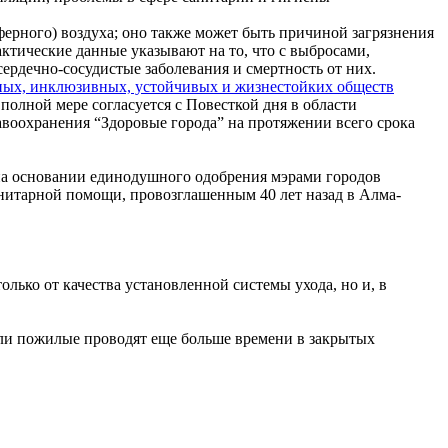
ерного) воздуха; оно также может быть причиной загрязнения
ктические данные указывают на то, что с выбросами,
ердечно-сосудистые заболевания и смертность от них.
сных, инклюзивных, устойчивых и жизнестойких обществ
полной мере согласуется с Повесткой дня в области
авоохранения “Здоровые города” на протяжении всего срока
 на основании единодушного одобрения мэрами городов
нитарной помощи, провозглашенным 40 лет назад в Алма-
лько от качества установленной системы ухода, но и, в
ли пожилые проводят еще больше времени в закрытых