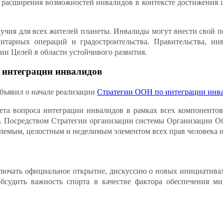
м расширения возможностей инвалидов в контексте достижения ц
лучия для всех жителей планеты. Инвалиды могут внести свой по
итарных операций и градостроительства. Правительства, ин
ии Целей в области устойчивого развития.
 интеграции инвалидов
бъявил о начале реализации
Стратегии ООН по интеграции инв
учета вопроса интеграции инвалидов в рамках всех компонент
 Посредством Стратегии организации системы Организации Об
млемым, целостным и неделимым элементом всех прав человека 
ключать официальное открытие, дискуссию о новых инициативах
обсудить важность спорта в качестве фактора обеспечения м